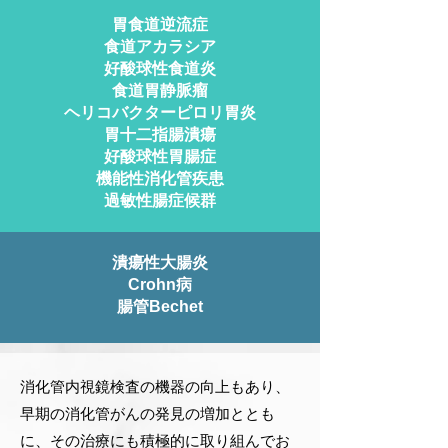
胃食道逆流症
食道アカラシア
好酸球性食道炎
食道胃静脈瘤
ヘリコバクターピロリ胃炎
胃十二指腸潰瘍
好酸球性胃腸症
機能性消化管疾患
過敏性腸症候群
潰瘍性大腸炎
Crohn病
腸管Bechet
消化管内視鏡検査の機器の向上もあり、
早期の消化管がんの発見の増加ととも
に、その治療にも積極的に取り組んでお