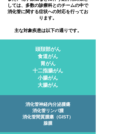
しては、多数の診療科とのチームの中で
消化管に関する症状への対応を行ってお
ります。
​主な対象疾患は以下の通りです。
頭頚部がん
食道がん
胃がん
十二指腸がん
小腸がん
大腸がん
消化管神経内分泌腫瘍
消化管リンパ腫
消化管間質腫瘍（GIST）
腺腫