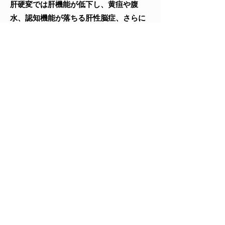
肝硬変では肝機能が低下し、黄疸や腹
水、認知機能が落ちる肝性脳症、さらに
は肝細胞癌の発生、食道静脈瘤の出血な
ど様々なイベントを起こします。当院で
はイベント発症が起こらないよう、服薬
調整や栄養指導、スクリーニング検査と
いった様々な視点で肝硬変治療を行いま
す。また放射線科と連携し、胃静脈瘤出
血ならびに肝性脳症の原因血管を閉塞す
る高度な医療であるバルーン閉塞下逆行
性経静脈的閉塞術(B-RTO)や、門脈圧の
改善を期待した部分脾動脈塞栓術(PSE)も
行っております。