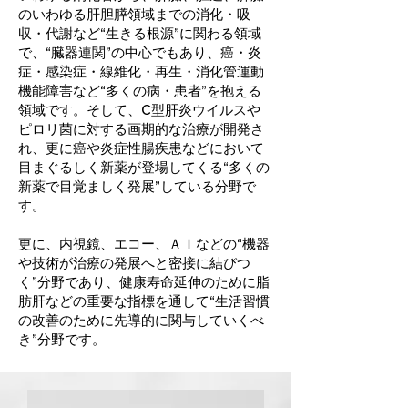
のいわゆる肝胆膵領域までの消化・吸
収・代謝など“生きる根源”に関わる領域
で、“臓器連関”の中心でもあり、癌・炎
症・感染症・線維化・再生・消化管運動
機能障害など“多くの病・患者”を抱える
領域です。そして、C型肝炎ウイルスや
ピロリ菌に対する画期的な治療が開発さ
れ、更に癌や炎症性腸疾患などにおいて
目まぐるしく新薬が登場してくる“多くの
新薬で目覚ましく発展”している分野で
す。
更に、内視鏡、エコー、ＡＩなどの“機器
や技術が治療の発展へと密接に結びつ
く”分野であり、健康寿命延伸のために脂
肪肝などの重要な指標を通して“生活習慣
の改善のために先導的に関与していくべ
き”分野です。