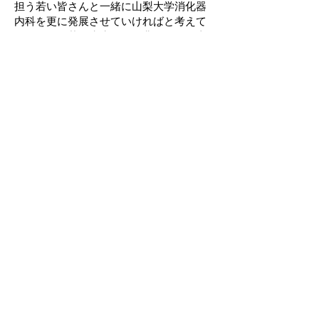
担う若い皆さんと一緒に山梨大学消化器
内科を更に発展させていければと考えて
おります。若い先生には是非お気軽に山
梨大学消化器内科の門をたたいていただ
ければと思います。どうか、これからも
山梨大学消化器内科をよろしくお願い申
し上げます。
山梨大学消化器内科教授
土屋 淳紀