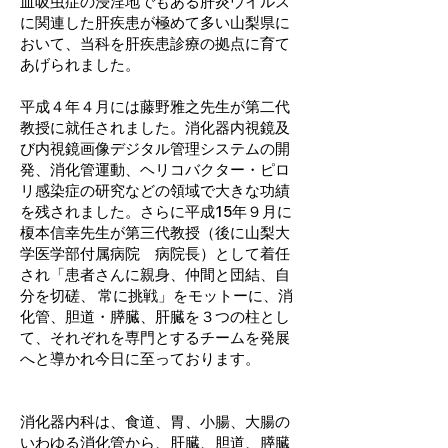
血吸虫症の浸淫地でもある肝炎ウイルス
に関連した肝疾患が極めて多い山梨県に
おいて、当科を肝疾患診療の拠点に育て
あげられました。
平成４年４月には藤野雅之先生が第二代
教授に就任されました。消化器内視鏡及
び内視鏡画像デジタル管理システムの開
発、消化管運動、ヘリコバクター・ピロ
リ感染症の研究などの領域で大きな功績
を残されました。さらに平成15年９月に
榎本信幸先生が第三代教授（後に山梨大
学医学部付属病院 病院長）として着任
され「患者さんに親身、仲間と団結、自
分を切磋、 常に挑戦」をモットーに、消
化管、胆道・膵臓、肝臓を３つの柱とし
て、それぞれを専門とするチームを発展
へと導かれ今日に至っております。
消化器内科は、食道、胃、小腸、大腸の
いわゆる消化管から、肝臓、胆道、膵臓