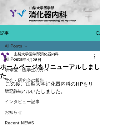
記事
All Posts
山梨大学医学部消化器内科
All Posts
2025年4月28日
ホームページをリニューアルしまし
研修医・医学生の方へ
た
学会・研究会の報告
この度、山梨大学消化器内科のHPをリ
研究報告
ニューアルいたしました。
インタビュー記事
お知らせ
Recent NEWS