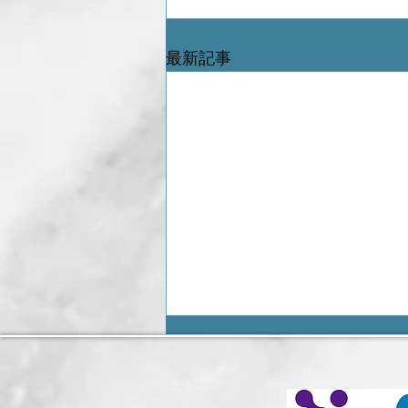
最新記事
肝硬変症に対するHMGB1部
分ペプチド医師主導治験
（Phase II）の成果が論文掲
山梨大学大学院総合研究部医学