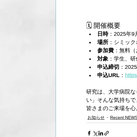
🗓 開催概要
日時
：2025年9
場所
：シミック
参加費
：無料（
対象
：学生、研
申込締切
：202
申込URL
：
http
研究は、大学病院な
い」そんな気持ちで
皆さまのご来場を心
お知らせ
Recent NEW