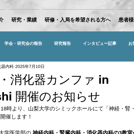
介
研究・業績
研修・入局を希望される方へ
患者様
学会・研究会の報告
研究報告
インタビュー記事
お
化器内科
2025年7月10日
・消化器カンファ in
ashi 開催のお知らせ
木）18時より、山梨大学のシミックホールにて「神経・腎
i」を開催します！
大学医学部の 
神経内科・腎臓内科・消化器内科の3教室