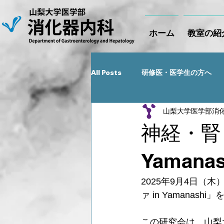
ホーム
教室の紹
All Posts
研修医・医学生の方へ
山梨大学医学部消
Recent NEWS
神経・腎
Yaman
2025年9月4日（
ァ in Yamanash
この研究会は、山梨