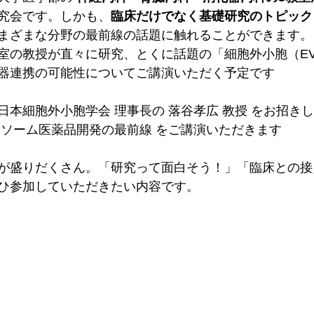
究会です。しかも、
臨床だけでなく基礎研究のトピック
まざまな分野の最前線の話題に触れることができます。
室の教授が直々に研究、とくに話題の「細胞外小胞（E
器連携の可能性についてご講演いただく予定です
日本細胞外小胞学会 理事長の 落谷孝広 教授 をお招き
ソソーム医薬品開発の最前線 をご講演いただきます
が盛りだくさん。「研究って面白そう！」「臨床との接
ひ参加していただきたい内容です。