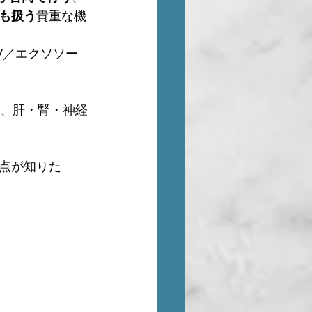
も扱う
貴重な機
V／エクソソー
し、肝・腎・神経
点が知りた