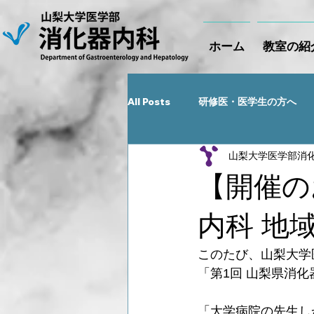
ホーム
教室の紹
All Posts
研修医・医学生の方へ
山梨大学医学部消
Recent NEWS
【開催の
内科 地
このたび、山梨大学
「第1回 山梨県消
「大学病院の先生し