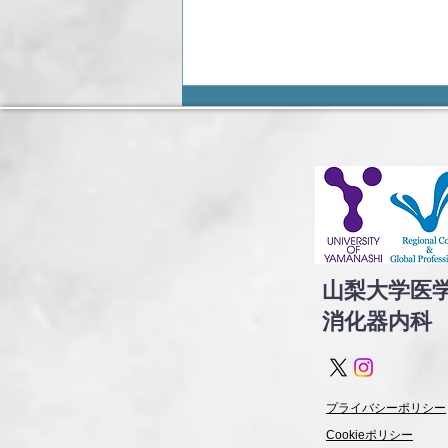
肝硬変症に対するHMGB1部
分ペプチド医師主導治験
（Phase II）の成果が論文掲
山梨大学大学院総合研究部医学
載されました。
域 内科学講座消化器内科学教
室 土屋淳紀教授が新潟大学大学
院医歯保健学研究科 消化器内科
学分野在籍時に進めてきた医師主
山梨大学医
導治験（Phase II）の成果論文
​消化器内科
が、このたび国際誌に掲載されま
した。 Safety and efficacy profile
of S-005151 (Redasemtide), in
patients with chronic liver dise
プライバシーポリシー
Cookieポリシー