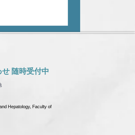
わせ
​ 随時受付中
SLD 2025（ワシントン
地
C.）に土屋教授・村岡先生
加しました
nd Hepatology, Faculty of