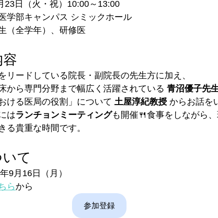
月23日（火・祝）10:00～13:00
医学部キャンパス シミックホール
生（全学年）、研修医
内容
をリードしている院長・副院長の先生方に加え、
床から専門分野まで幅広く活躍されている 
青沼優子先
おける医局の役割」について 
土屋淳紀教授
 からお話を
には
ランチョンミーティング
も開催🍴食事をしながら
きる貴重な時間です。
ついて
5年9月16日（月）
ちら
から
参加登録